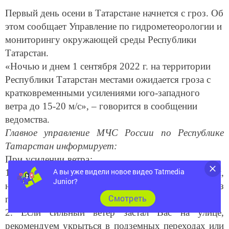
Первый день осени в Татарстане начнется с гроз. Об
этом сообщает Управление по гидрометеорологии и
мониторингу окружающей среды Республики
Татарстан.
«Ночью и днем 1 сентября 2022 г. на территории
Республики Татарстан местами ожидается гроза с
кратковременными усилениями юго-западного
ветра до 15-20 м/с», – говорится в сообщении
ведомства.
Главное управление МЧС России по Республике
Татарстан информирует:
При усилении ветра:
1. Рекомендуем ограничить выход из зданий,
А вы уже видели новое видео Tatmedia
находиться в помещениях. Важно не оставлять без
Junior?
присмотра детей.
Cмотреть
2. Если сильный ветер застал Вас на улице,
рекомендуем укрыться в подземных переходах или
подъездах зданий. Не стоит прятаться от сильного