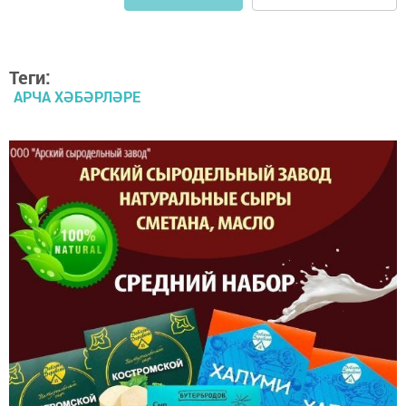
Теги:
АРЧА ХӘБӘРЛӘРЕ