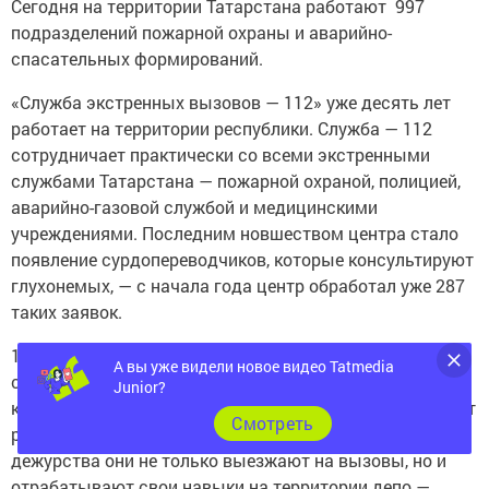
подразделений пожарной охраны и аварийно-
спасательных формирований.
«Служба экстренных вызовов — 112» уже десять лет
работает на территории республики. Служба — 112
сотрудничает практически со всеми экстренными
службами Татарстана — пожарной охраной, полицией,
аварийно-газовой службой и медицинскими
учреждениями. Последним новшеством центра стало
появление сурдопереводчиков, которые консультируют
глухонемых, — с начала года центр обработал уже 287
таких заявок.
107 пожарно-спасательная часть 7ого пожарно-
спасательного отряда ФПС ГПС ГУ МЧС России по РТ,
А вы уже видели новое видео Tatmedia
который находится в Арском районе, уже несколько лет
Junior?
работает на совесть и служит для народа. Во время
Cмотреть
дежурства они не только выезжают на вызовы, но и
отрабатывают свои навыки на территории депо —