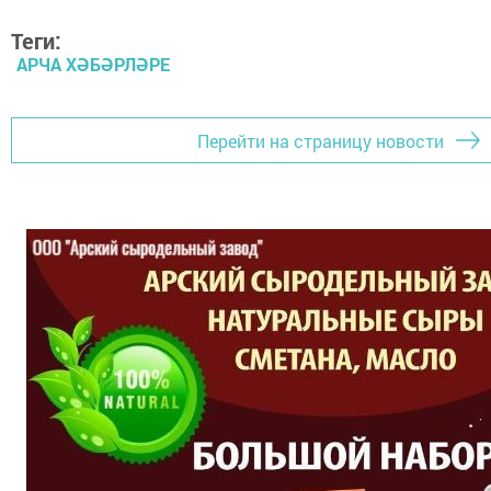
Теги:
АРЧА ХӘБӘРЛӘРЕ
Перейти на страницу новости