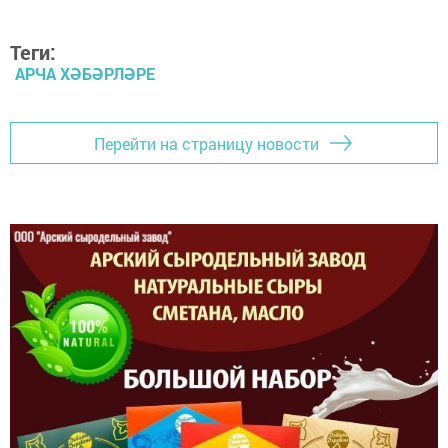
Теги:
АРЧА ХӘБӘРЛӘРЕ
Перейти на страницу новости