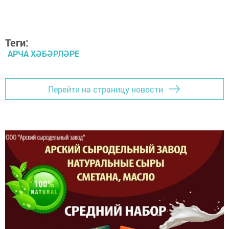
Теги:
АРЧА ХӘБӘРЛӘРЕ
Перейти на страницу новости