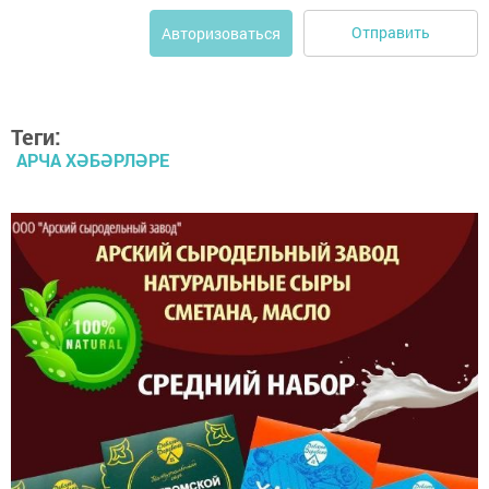
Отправить
Авторизоваться
Теги:
АРЧА ХӘБӘРЛӘРЕ