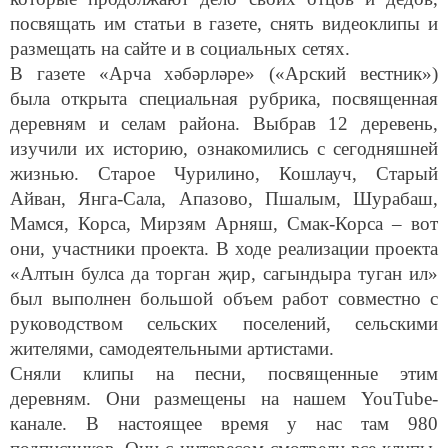
посвящать им статьи в газете, снять видеоклипы и
размещать на сайте и в социальных сетях.
В газете «Арча хәбәрләре» («Арский вестник»)
была открыта специальная рубрика, посвященная
деревням и селам района. Выбрав 12 деревень,
изучили их историю, ознакомились с сегодняшней
жизнью. Старое Чурилино, Кошлауч, Старый
Айван, Янга-Сала, Апазово, Пшалым, Шурабаш,
Мамся, Корса, Мирзям Арняш, Смак-Корса – вот
они, участники проекта. В ходе реализации проекта
«Алтын булса да торган җир, сагындыра туган ил»
был выполнен большой объем работ совместно с
руководством сельских поселений, сельскими
жителями, самодеятельными артистами.
Сняли клипы на песни, посвященные этим
деревням. Они размещены на нашем YouTube-
канале. В настоящее время у нас там 980
подписчиков. Они с интересом смотрели все клипы.