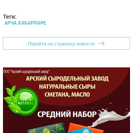
Теги:
АРЧА ХӘБӘРЛӘРЕ
Перейти на страницу новости