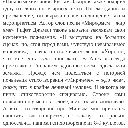
одну из своих популярных песен. Поблагодарив за
приглашение, он выразил свое восхищение таким
мероприятием. Автор слов песни «Мирҗәмем – җир
яме» Рифат Джамал также выразил землякам свои
искренние пожелания. «Я выступаю на больших
сценах, но, стоя перед вами, чувствую невыразимое
волнение», – начал он свое выступление. «Хорошо,
что мне есть куда приезжать. В Арск я всегда
приезжаю с большим удовольствием, здесь мои
земляки. Прежде чем поделиться с историей
появления стихотворения «Мирҗәмем – җир яме»,
скажу, что я крайне ленивый человек. Я никогда не
пишу стихотворение специально. Строки сами
появляются у меня в голове, я их только записываю.
А вот стихотворение про Мирзям мне пришлось
написать, как говорится, по заказу. По просьбе
односельчан написал стихотворение из 8-9 куплетов,
Расима Нигматуллина выбрала несколько куплетов и