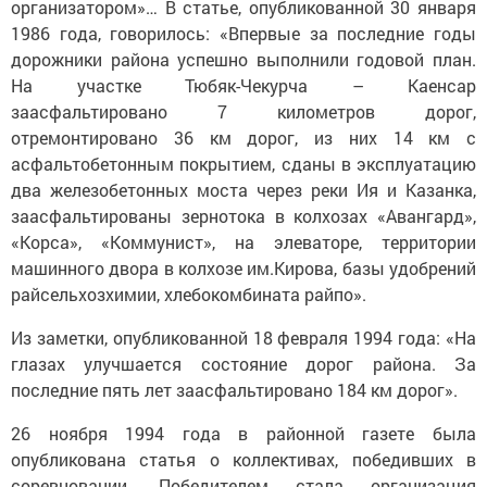
организатором»… В статье, опубликованной 30 января
1986 года, говорилось: «Впервые за последние годы
дорожники района успешно выполнили годовой план.
На участке Тюбяк-Чекурча – Каенсар
заасфальтировано 7 километров дорог,
отремонтировано 36 км дорог, из них 14 км с
асфальтобетонным покрытием, сданы в эксплуатацию
два железобетонных моста через реки Ия и Казанка,
заасфальтированы зернотока в колхозах «Авангард»,
«Корса», «Коммунист», на элеваторе, территории
машинного двора в колхозе им.Кирова, базы удобрений
райсельхозхимии, хлебокомбината райпо».
Из заметки, опубликованной 18 февраля 1994 года: «На
глазах улучшается состояние дорог района. За
последние пять лет заасфальтировано 184 км дорог».
26 ноября 1994 года в районной газете была
опубликована статья о коллективах, победивших в
соревновании. Победителем стала организация