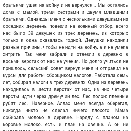
братьями ушел на войну и не вернулся... Мы остались
дома с мамой, тремя сестрами и двумя младшими
братьями. Однажды меня с несколькими девушками из
соседних деревень повезли на военный отбор, всего
нас было 39 девушек из трех деревень, из которых
только я одна оказалась годной. Девушки находили
разные причины, чтобы не идти на войну, а я не умела
хитрить. Так меня забрали и отвезли в деревню в
восьми верстах от нас на учения. Но долго учиться не
пришлось, сельский совет вернул меня и отправил на
курсы для работы сборщиком налогов. Работала семь
лет, собирая налоги в трех деревнях. Одна из деревень
находилась в шести верстах от нас, из них четыре
версты идти через дремучий лес. Лес полон: пленные
рубят лес. Наверное, Аллах меня всегда оберегал,
никогда никто не сделал ничего плохого. Мама
собирала молоко в деревне. Наряду с планом на
коровье молоко, есть и план на овечье. А он не
выполнялся, потому что у овец после кормления не