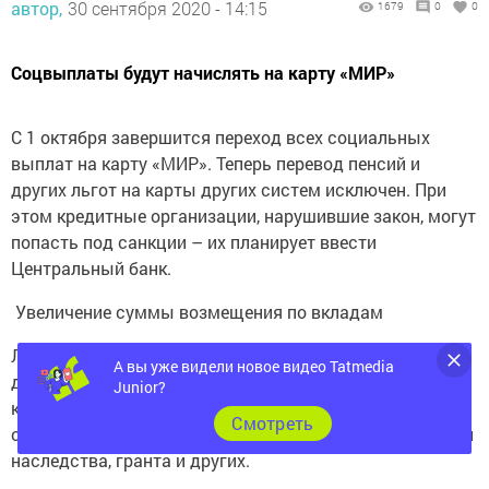
автор,
30 сентября 2020 - 14:15
1679
0
0
Соцвыплаты будут начислять на карту «МИР»
С 1 октября завершится переход всех социальных
выплат на карту «МИР». Теперь перевод пенсий и
других льгот на карты других систем исключен. При
этом кредитные организации, нарушившие закон, могут
попасть под санкции – их планирует ввести
Центральный банк.
Увеличение суммы возмещения по вкладам
Лимит страхового возмещения по вкладам увеличится
А вы уже видели новое видео Tatmedia
до 10 млн рублей. Изменение коснется тех депозитов,
Junior?
которые были открыты при определенных
Cмотреть
обстоятельствах: при продаже жилплощади, получении
наследства, гранта и других.