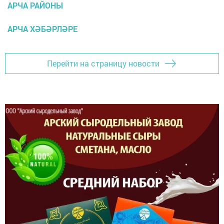
АРЧА РАЙОНЫ
АРЧА ХӘБӘРЛӘРЕ
Перейти на страницу новости