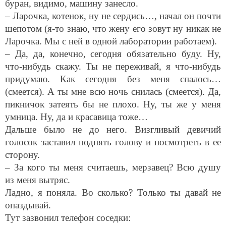
буран, видимо, машину занесло.
– Ларочка, котенок, ну не сердись…, начал он почти
шепотом (я-то знаю, что жену его зовут ну никак не
Ларочка. Мы с ней в одной лаборатории работаем).
– Да, да, конечно, сегодня обязательно буду. Ну,
что-нибудь скажу. Ты не переживай, я что-нибудь
придумаю. Как сегодня без меня спалось…
(смеется). А ты мне всю ночь снилась (смеется). Да,
пикничок затеять бы не плохо. Ну, ты же у меня
умница. Ну, да и красавица тоже…
Дальше было не до него. Визгливый девичий
голосок заставил поднять голову и посмотреть в ее
сторону.
– За кого ты меня считаешь, мерзавец? Всю душу
из меня вытряс.
Ладно, я поняла. Во сколько? Только ты давай не
опаздывай.
Тут зазвонил телефон соседки: