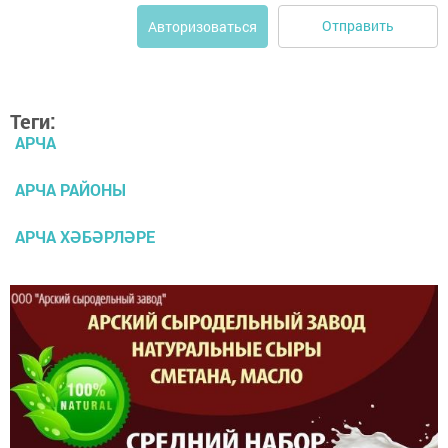
Отправить
Авторизоваться
Теги:
АРЧА
АРЧА РАЙОНЫ
АРЧА ХӘБӘРЛӘРЕ