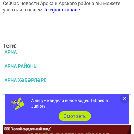
Сейчас новости Арска и Арского района вы можете
узнать и в нашем
Telegram-канале
Теги:
АРЧА
АРЧА РАЙОНЫ
АРЧА ХӘБӘРЛӘРЕ
Перейти на страницу новости
А вы уже видели новое видео Tatmedia
Junior?
Cмотреть