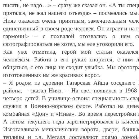
писать, не надо…» – сразу же сказал он. «А ты спец
прятался, не жал нашего отъезда» – посмеялись мы.
Нияз оказался очень приятным, замечательным чел
единственный в своем роде человек. Он играет и на г
гармони!» – с похвалой отозвались о нем с
фотографироваться не хотел, мы еле уговорили его.
Как уже отметила, герой мой статьи оказался
человеком. Работа в его руках спорится, с ним 
общаться, с его лица не сходит улыбка. Мы сфотогр
изготовленных им же красивых ворот.
– Я родом из деревни Татарская Айша соседнего 
района, – сказал Нияз. – На свет появился в 1968
четверо детей. В училище освоил специальность сва
служил в Военно-морском флоте. Работал на дизе
комбайнах «Дон» и «Нива». Во время перестройки з
А летом текущего года зарегистрировался в качеств
Изготавливаю металлические ворота, двери, банны
теплицы и т.д. Металл доставляют прямо домой.