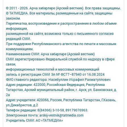
© 2011 - 2026. Арча хәбәрләре (Арский вестник). Все права защищены.
© ТАТМЕДИА. Все материалы, размещенные на сайте, защищены
законом.
Перепечатка, воспроизведение и распространение в любом объеме
информации,
размещенной на сайте, возможна только с письменного согласия
редакций СМИ.
При поддержке Республиканского агентства по печати и массовым
коммуникациям.
Наименование СМИ: Арча хәбәрләре (Арский вестник)
СМИ зарегистрировано Федеральной службой по надзору в сфере
связи,
информационных технологий и массовых коммуникаций
запись о регистрации СМИ Эл № ФС77–87940 от 16.08.2024
ФИО главного редактора: Насибуллин Исрафил Рахматуллович
Адрес редакции: 422000, Российская Федерация, Республика
Татарстан, Арский муниципальный район, г. Арск, ул. Банковская, д.
2а
Адрес учредителя: 420066, Россия, Республика Татарстан, Г.Казань,
ул.Декабристов, д.2
Телефон редакции: 8(84366) 3-10-58, 89179076963.
Электронная почта: arskij-vestnik@tatmedia.com
Учредитель СМИ: АО «ТАТМЕДИА»