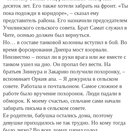
десяток лет. Его также хотели забрать на фронт. «Ты
пока подожди в коридоре», – сказал ему
представитель района. Его назначили председателем
Училинского сельского совета. Брат Самат служил в
Чите, осенью должен был вернуться.
Но… в составе танковой колонны вступил в бой. Во
время форсирования Днепра мост взорвали.
Неизвестно – попал ли в руки врага или же вместе с
танком ушел на дно. Он пропал без вести. На
братьев Зиннура и Закарию получили похоронку, –
вспоминает Оркия апа. – Я дежурила в сельском
совете. Работала и почтальоном. Самое сложное в
работе было вручение похоронок. Люди падали в
обморок. К моему счастью, сельчане сами начали
забирать письма в сельском совете.
Ее родители, бабушка остались дома, поэтому
девушке приходилось не так трудно. Но кому тогда
было легко? Во всех домах царил голод.