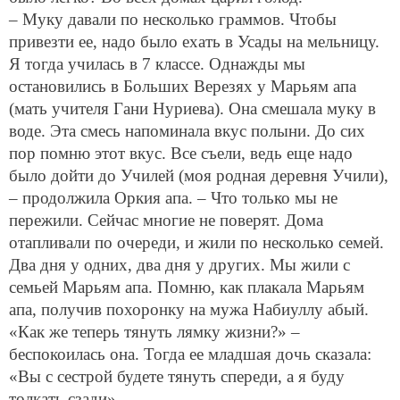
– Муку давали по несколько граммов. Чтобы
привезти ее, надо было ехать в Усады на мельницу.
Я тогда училась в 7 классе. Однажды мы
остановились в Больших Верезях у Марьям апа
(мать учителя Гани Нуриева). Она смешала муку в
воде. Эта смесь напоминала вкус полыни. До сих
пор помню этот вкус. Все съели, ведь еще надо
было дойти до Училей (моя родная деревня Учили),
– продолжила Оркия апа. – Что только мы не
пережили. Сейчас многие не поверят. Дома
отапливали по очереди, и жили по несколько семей.
Два дня у одних, два дня у других. Мы жили с
семьей Марьям апа. Помню, как плакала Марьям
апа, получив похоронку на мужа Набиуллу абый.
«Как же теперь тянуть лямку жизни?» –
беспокоилась она. Тогда ее младшая дочь сказала:
«Вы с сестрой будете тянуть спереди, а я буду
толкать сзади».