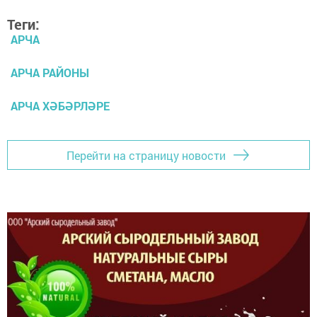
Теги:
АРЧА
АРЧА РАЙОНЫ
АРЧА ХӘБӘРЛӘРЕ
Перейти на страницу новости