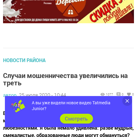
НОВОСТИ РАЙОНА
Случаи мошенничества увеличились на
треть
автор,
25 июля 2020 - 10:44
1077
0
0
А вы уже видели новое видео Tatmedia
Junior?
Встретила знакомую. «Попала под удочку
Cмотреть
мошенников», – сказала она после обмена
любезностями. Я была немало удивлена: разве мудрые,
смекалистые, образованные люди могут обмануться?