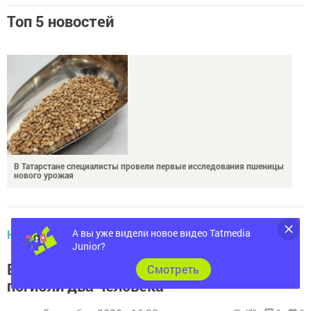
Топ 5 новостей
В Татарстане специалисты провели первые исследования пшеницы
нового урожая
НОВОСТИ
А вы уже видели новое видео Tatmedia
Junior?
В воскресенье на дорогах Татарстана
Cмотреть
погибли два человека
автор,
5 декабря 2022 - 16:23
479
0
0