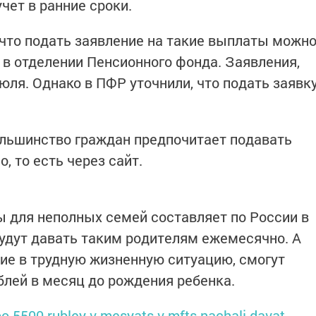
чет в ранние сроки.
что подать заявление на такие выплаты можн
о в отделении Пенсионного фонда. Заявления,
июля. Однако в ПФР уточнили, что подать заявк
большинство граждан предпочитает подавать
, то есть через сайт.
 для неполных семей составляет по России в
будут давать таким родителям ежемесячно. А
е в трудную жизненную ситуацию, смогут
блей в месяц до рождения ребенка.
o-5500-rubley-v-mesyats-v-mfts-nachali-davat-