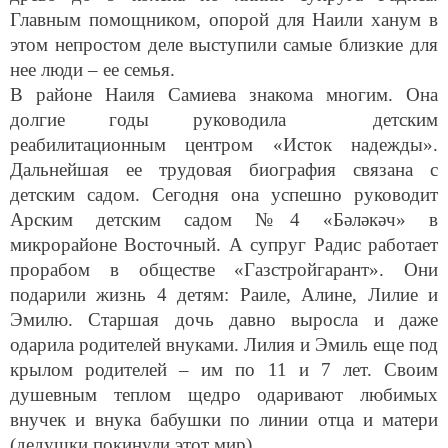
Главным помощником, опорой для Наили ханум в
этом непростом деле выступили самые близкие для
нее люди – ее семья.
В районе Наиля Самиева знакома многим. Она
долгие годы руководила детским
реабилитационным центром «Исток надежды».
Дальнейшая ее трудовая биография связана с
детским садом. Сегодня она успешно руководит
Арским детским садом №4 «Бәләкәч» в
микрорайоне Восточный. А супруг Радис работает
прорабом в обществе «Газстройгарант». Они
подарили жизнь 4 детям: Раиле, Алине, Лилие и
Эмилю. Старшая дочь давно выросла и даже
одарила родителей внуками. Лилия и Эмиль еще под
крылом родителей – им по 11 и 7 лет. Своим
душевным теплом щедро одаривают любимых
внучек и внука бабушки по линии отца и матери
(дедушки покинули этот мир).