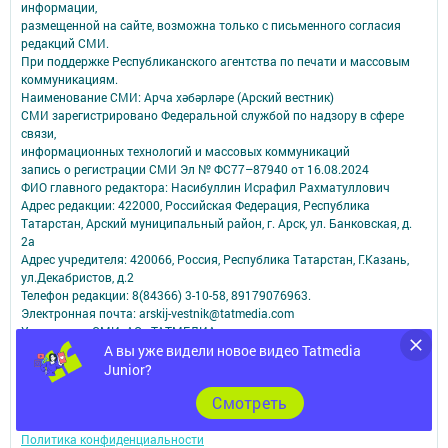
информации,
размещенной на сайте, возможна только с письменного согласия
редакций СМИ.
При поддержке Республиканского агентства по печати и массовым
коммуникациям.
Наименование СМИ: Арча хәбәрләре (Арский вестник)
СМИ зарегистрировано Федеральной службой по надзору в сфере
связи,
информационных технологий и массовых коммуникаций
запись о регистрации СМИ Эл № ФС77–87940 от 16.08.2024
ФИО главного редактора: Насибуллин Исрафил Рахматуллович
Адрес редакции: 422000, Российская Федерация, Республика
Татарстан, Арский муниципальный район, г. Арск, ул. Банковская, д.
2а
Адрес учредителя: 420066, Россия, Республика Татарстан, Г.Казань,
ул.Декабристов, д.2
Телефон редакции: 8(84366) 3-10-58, 89179076963.
Электронная почта: arskij-vestnik@tatmedia.com
Учредитель СМИ: АО «ТАТМЕДИА»
А вы уже видели новое видео Tatmedia
Антикоррупционная политика
Junior?
АО «ТАТМЕДИА» использует «cookie»
для персонализации сервисов и
Cмотреть
удобства пользователей сайтом.
Использование «cookie» можно отменить в настройках браузера.
Политика конфиденциальности