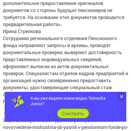
документов со стороны будущих пенсионеров не
требуется. На основании этих документов проводится
предварительная работа»,
Ирина Стрелкова
Сотрудники регионального отделения Пенсионного
фонда направляют запросы в архивы, проводят
документальные проверки, выверяют достоверность
представленных индивидуальных сведений,
оформляют выписки из актов документальных
проверок. Специалистам отделов кадров предприятий и
организаций нужно своевременно предоставить
документы, удостоверяющие специальный стаж
сотрудников, уходящих на досрочную пенсию, в
Пенсионный фонд, подчеркнула Стрелкова.
А вы уже видели новое видео Tatmedia
Junior?
Подробнее: https://sntat.ru/news/society/15-03-
Cмотреть
2021/uchitelya-i-vrachi-vyydut-na-pensiyu-dosrochno-
novovvedenie-mishustina-ob-yasnili-v-pensionnom-fonde-po-
rt-5812274