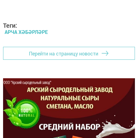
Теги:
АРЧА ХӘБӘРЛӘРЕ
Перейти на страницу новости