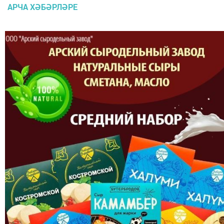
АРЧА ХӘБӘРЛӘРЕ