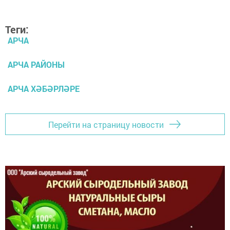
Теги:
АРЧА
АРЧА РАЙОНЫ
АРЧА ХӘБӘРЛӘРЕ
Перейти на страницу новости