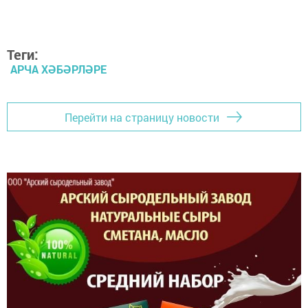
Теги:
АРЧА ХӘБӘРЛӘРЕ
Перейти на страницу новости