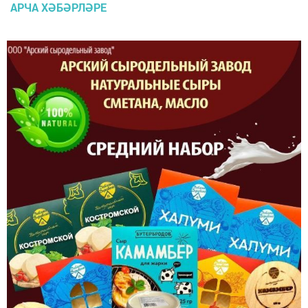
АРЧА ХӘБӘРЛӘРЕ