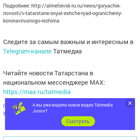
novosti/v-tatarstane-snyat-eshche-ryad-ogranicheniy-
koronavirusnogo-rezhima
Следите за самым важным и интересным в
Telegram-канале
Татмедиа
Читайте новости Татарстана в
национальном мессенджере MАХ:
https://max.ru/tatmedia
Сейчас новости Арска и Арского района вы можете
А вы уже видели новое видео Tatmedia
узнать и в нашем
Telegram-канале
Junior?
Cмотреть
Перейти на страницу новости