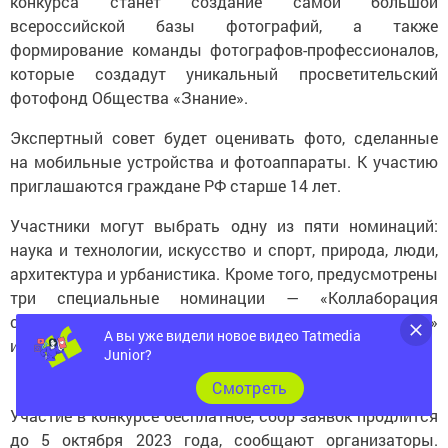
всероссийской базы фотографий, а также
формирование команды фотографов-профессионалов,
которые создадут уникальный просветительский
фотофонд Общества «Знание».
Экспертный совет будет оценивать фото, сделанные
на мобильные устройства и фотоаппараты. К участию
приглашаются граждане РФ старше 14 лет.
Участники могут выбрать одну из пяти номинаций:
наука и технологии, искусство и спорт, природа, люди,
архитектура и урбанистика. Кроме того, предусмотрены
три специальные номинации — «Коллаборация
с искусственным интеллектом», «Народный выбор»
и «Выбор Первых».
А вы уже видели новое видео Tatmedia
Junior?
Cмотреть
Участие в конкурсе бесплатное, сбор заявок продлится
до 5 октября 2023 года, сообщают организаторы.
Подать заявку на участие можно на
сайте конкурса.