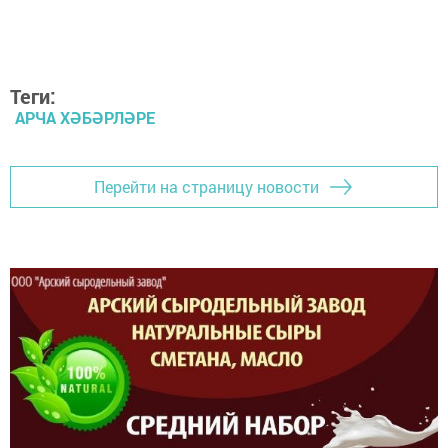
Теги:
АРЧА ХӘБӘРЛӘРЕ
Перейти на страницу новости