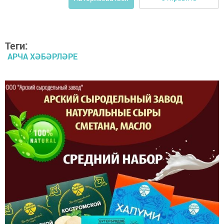
Теги:
АРЧА ХӘБӘРЛӘРЕ