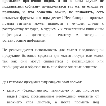
промывке проточной водой, и ни в коем случае не
поддаваться соблазну полакомиться тут же, не отходя от
прилавка, и, что особенно важно, не позволять, есть
немытые фрукты и ягоды детям!
Несоблюдение простых
правил гигиены может привести в лучшем случае к
расстройству желудка, в худшем - к тяжелейшим кишечным
инфекциям - дизентерии, гепатиту А, энтеро- и
ротавирусным инфекциям.
Не рекомендуется использовать для мытья плодоовощной
продукции бытовые средства для мытья посуды или мыло,
так как они могут связываться с пестицидами или
гербицидами и образовывать еще более опасные вещества.
Для каждого продукта существует свой подход:
капусту
(белокочанную, пекинскую и др. листовые
виды) перед промыванием
необходимо очистить
от
верхнего слоя листьев
, а после промыть под