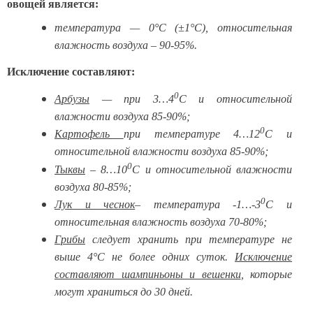
овощей является:
температура — 0°С (±1°С), относительная
влажность воздуха – 90-95%.
Исключение составляют:
0
Арбузы
— при 3…4
С и относительной
влажности воздуха 85-90%;
0
Картофель
при температуре 4…12
С и
относительной влажности воздуха 85-90%;
0
Тыквы
– 8…10
С и относительной влажности
воздуха 80-85%;
0
Лук и чеснок
– температура -1…-3
С и
относительная влажность воздуха 70-80%;
Грибы
следует хранить при температуре не
выше 4°С не более одних суток.
Исключение
составляют шампиньоны и вешенки
, которые
могут храниться до 30 дней.