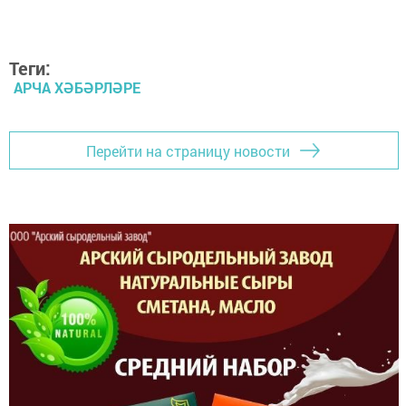
Теги:
АРЧА ХӘБӘРЛӘРЕ
Перейти на страницу новости