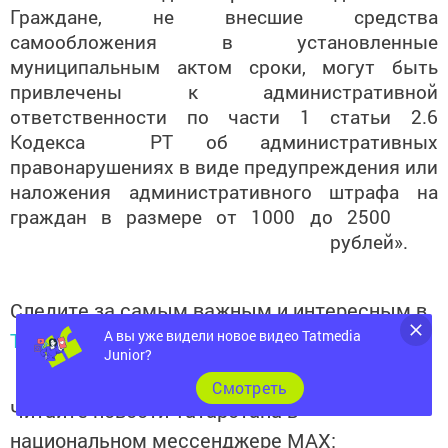
Граждане, не внесшие средства
самообложения в установленные
муниципальным актом сроки, могут быть
привлечены к административной
ответственности по части 1 статьи 2.6
Кодекса РТ об административных
правонарушениях в виде предупреждения или
наложения административного штрафа на
граждан в размере от 1000 до 2500
рублей».
Следите за самым важным и интересным в
А вы уже видели новое видео Tatmedia
Telegram-канале
Татмедиа
Junior?
Cмотреть
Читайте новости Татарстана в
национальном мессенджере MАХ: