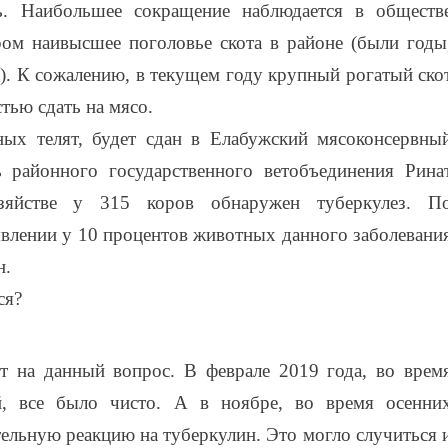
ь. Наибольшее сокращение наблюдается в обществ
ом наивысшее поголовье скота в районе (были годы
). К сожалению, в текущем году крупный рогатый ско
тью сдать на мясо.
ных телят, будет сдан в Елабужский мясоконсервны
ь районного государственного ветобъединения Рина
яйстве у 315 коров обнаружен туберкулез. П
влении у 10 процентов животных данного заболевани
н.
ся?
т на данный вопрос. В феврале 2019 года, во врем
й, все было чисто. А в ноябре, во время осенни
ельную реакцию на туберкулин. Это могло случиться 