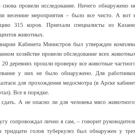
е снова провели исследование. Ничего обнаружено н
ли весенние мероприятия – было все чисто. А вот 
цию 315 коров. Приехали специалисты из Казани
оцентов животных.
инарии Кабинета Министров был утвержден комплек
данном хозяйстве провели обследование всех животны
В 20 деревнях прошли проверку все животные частног
левание у них не было обнаружено. Для работнико
Балтаси для прохождения медосмотра (в Арске кабине
ал). Все в порядке.
сдать. А не опасно ли для человека мясо животного
гу сопровождал лично я сам, – говорит руководител
з тридцати голов туберкулез был обнаружен у тре