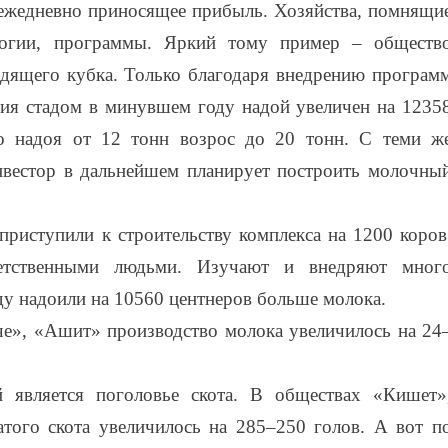
 ежедневно приносящее прибыль. Хозяйства, помнящи
логии, программы. Яркий тому пример – обществ
дящего кубка. Только благодаря внедрению програм
ия стадом в минувшем году надой увеличен на 1235
го надоя от 12 тонн возрос до 20 тонн. С теми ж
нвестор в дальнейшем планирует построить молочны
риступили к строительству комплекса на 1200 коров
ветственными людьми. Изучают и внедряют мног
оду надоили на 10560 центнеров больше молока.
е», «Ашит» производство молока увеличилось на 24
 является поголовье скота. В обществах «Кишет»
того скота увеличилось на 285–250 голов. А вот п