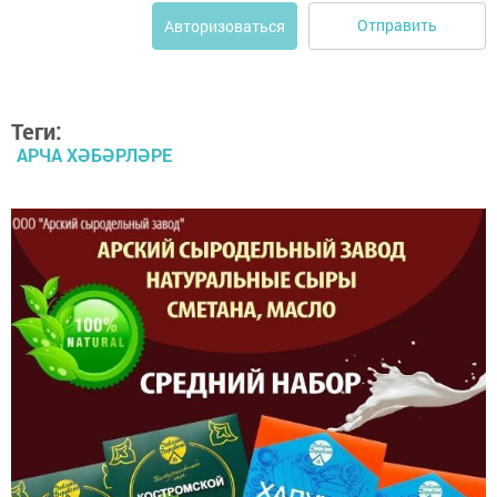
Отправить
Авторизоваться
Теги:
АРЧА ХӘБӘРЛӘРЕ