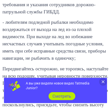
патрульной службы ГИБДД.
- любителям подледной рыбалки необходимо
воздержаться от выхода на лед из-за плохой
видимости. При выходе на лед во избежание
несчастных случаев учитывать погодные условия,
иметь при себе исправные средства связи, приборы
навигации, не рыбачить в одиночку;
Передвигайтесь осторожно, не торопясь, наступайте
на всю подошву, учитывая неровности поверхности.
Пожилым людям рекомендуется использовать
А вы уже видели новое видео Tatmedia
трость с резиновым наконечником или специальную
Junior?
палку с заостренными шипами. Если Вы
Cмотреть
поскользнулись, присядьте, чтобы снизить высоту
падения.