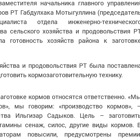
заместителя начальника главного управлени
ров РТ Габдулхака Мотыгуллина (председател
иалиста отдела инженерно-техническог
ва сельского хозяйства и продовольствия Р
а готовность хозяйств района к заготовк
яйства и продовольствия РТ была поставлен
дготовить кормозаготовительную технику.
аготовке кормов относятся ответственно. «М
ов», мы говорим: «производство кормов», 
ства Ильгизар Садыков. Цель – заготовит
тамины сенаж, силос, другие виды кормов. 
аторам повысили, предусмотрены премии