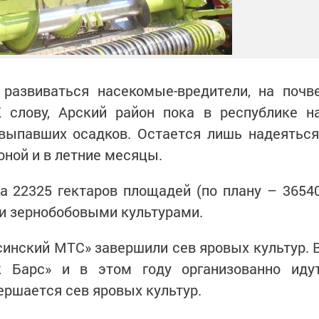
 развиваться насекомые-вредители, на почв
К слову, Арский район пока в республике н
выпавших осадков. Остается лишь надеяться
оной и в летние месяцы.
а 22325 гектаров площадей (по плану – 3654
и зернобобовыми культурами.
синский МТС» завершили сев яровых культур. 
к Барс» и в этом году организованно иду
ершается сев яровых культур.