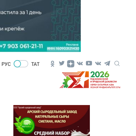
РУС
ТАТ