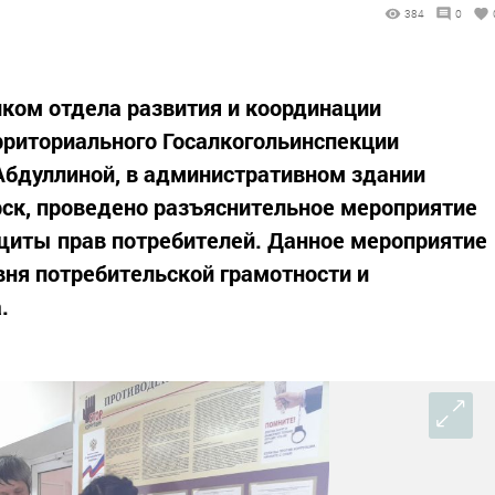
384
0
иком отдела развития и координации
рриториального Госалкогольинспекции
Абдуллиной, в административном здании
рск, проведено разъяснительное мероприятие
щиты прав потребителей. Данное мероприятие
ня потребительской грамотности и
.