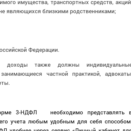
мого имущества, транспортных средств, акций
, не являющихся близкими родственниками;
Российской Федерации
.
ые доходы также должны индивидуальны
 занимающиеся частной практикой, адвокаты
еты.
форме 3-НДФЛ необходимо представлять 
оего учета любым удобным для себя способом
ФЛ удобнее через сервис «Личный кабинет дл