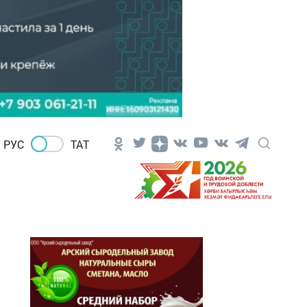
РУС
ТАТ