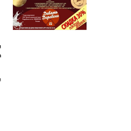
и
а
и