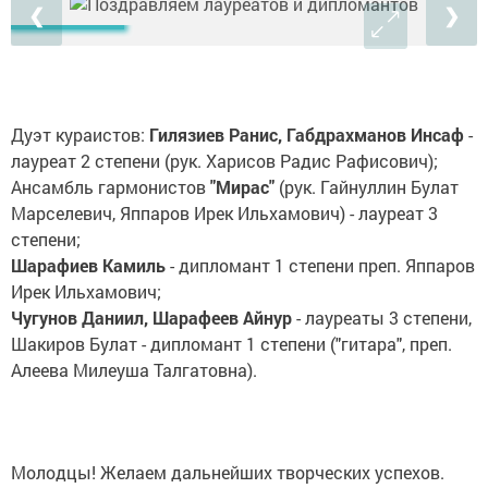
❮
❯
Дуэт кураистов:
Гилязиев Ранис, Габдрахманов Инсаф
-
лауреат 2 степени (рук. Харисов Радис Рафисович);
Ансамбль гармонистов
"Мирас"
(рук. Гайнуллин Булат
Марселевич, Яппаров Ирек Ильхамович) - лауреат 3
степени;
Шарафиев Камиль
- дипломант 1 степени преп. Яппаров
Ирек Ильхамович;
Чугунов Даниил, Шарафеев Айнур
- лауреаты 3 степени,
Шакиров Булат - дипломант 1 степени ("гитара", преп.
Алеева Милеуша Талгатовна).
Молодцы! Желаем дальнейших творческих успехов.