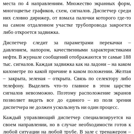
места по 4 направлениям. Множество экранных форм,
многоцветье графиков, схем, сигналов. Диспетчер среди
них словно дирижер, от взмаха палочки которого где-то
на самом отдаленном участке трубопровода закроется
либо откроется задвижка.
Диспетчер следит за параметрами перекачки –
давлением, напором, качественными характеристиками
нефти. В журнале с
ообщений отображаются те самые 188
тыс. сигналов. Каждая задвижка как на ладони – на каком
километре по какой причине в каком положении. Желтая
– закрыта, зеленая – открыта. Связь по селектору либо
телефону. Выделить что-то главное в этом царстве
сигналов
невозможно. Поэтому расположение экранов
позволяет видеть все до единого – из поля зрения
диспетчера не должен ускользнуть ни один процесс.
Кажд
ый управляющий диспетчер специализируется на
своем направлении, но в случае необходимости готов к
любой ситуации на любой трубе. В зале с тренажером –