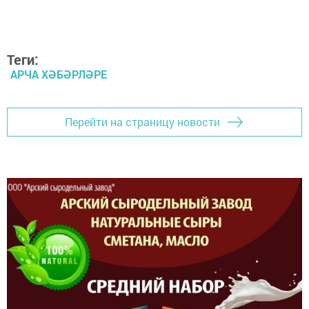
Теги:
АРЧА ХӘБӘРЛӘРЕ
Перейти на страницу новости