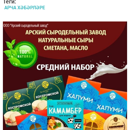
Теги:
АРЧА ХӘБӘРЛӘРЕ