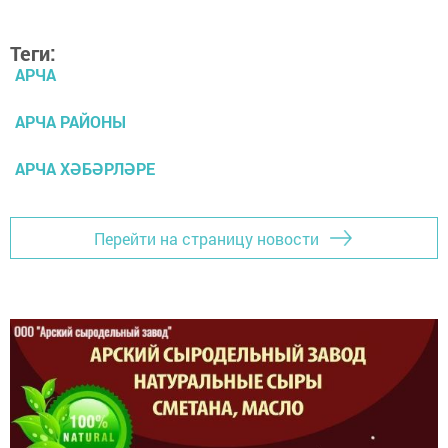
Теги:
АРЧА
АРЧА РАЙОНЫ
АРЧА ХӘБӘРЛӘРЕ
Перейти на страницу новости