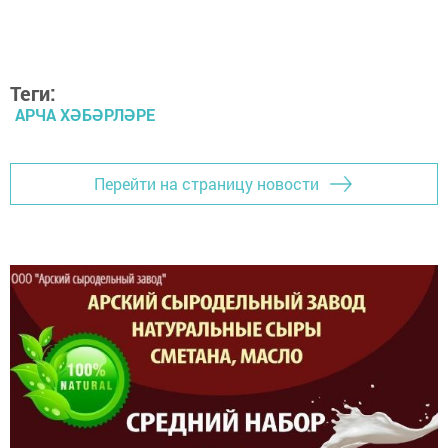
Теги:
АРЧА ХӘБӘРЛӘРЕ
Перейти на страницу новости