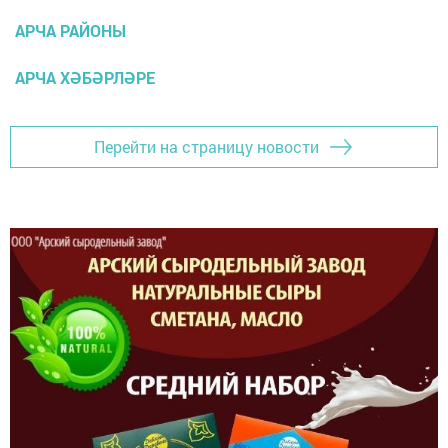
АРЧА РАЙОНЫ
АРЧА ХӘБӘРЛӘРЕ
Перейти на страницу новости