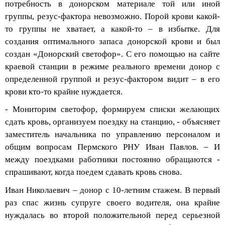
группы, резус-фактора невозможно. Порой крови какой-
то группы не хватает, а какой-
то – в избытке. Для
создания оптимального запаса донорской крови и был
создан «Донорский светофор». С его помощью на сайте
краевой станции в режиме реального времени донор с
определенной группой и резус-фактором видит – в его
крови кто-то крайне нуждается.
-
Мониторим
светофор, формируем списки желающих
сдать кровь, организуем поездку на станцию, - объясняет
заместитель начальника по
управлению персоналом и
общим вопросам
Пермского РНУ Иван Павлов. – И
между поездками работники постоянно обращаются -
спрашивают, когда поедем сдавать кровь снова.
Иван Николаевич – донор с 10-летним стажем. В первый
раз спас жизнь супруге своего водителя,
она крайне
нуждалась во второй положительной перед серьезной
операцией. Тогда переливали напрямую в больнице. Как