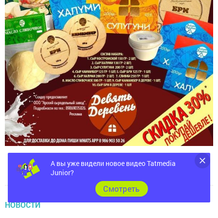
А вы уже видели новое видео Tatmedia
Junior?
Cмотреть
НОВОСТИ
В Казани дали старт Отраслевому слету