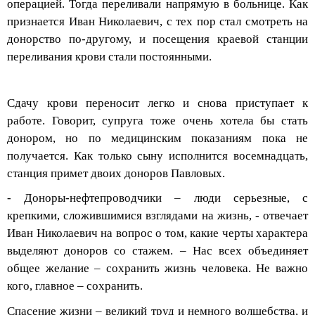
признается Иван Николаевич, с тех пор стал смотреть на
донорство по-другому, и посещения краевой станции
переливания крови стали постоянными.
Сдачу крови переносит легко и снова приступает к
работе. Говорит, супруга тоже очень хотела бы стать
донором, но по медицинским показаниям пока не
получается. Как только сыну исполнится восемнадцать,
станция примет двоих доноров Павловых.
- Доноры-
нефтепроводчики
– люди серьезные, с
крепкими, сложившимис
я взглядами на жизнь, - отвечает
Иван Николаевич на вопрос о том, какие черты характера
выделяют доноров со стажем. – Н
ас всех объединяет
общее желание –
с
охранить
жизнь человека
. Не
важно
к
ого
, главное – с
охранить
.
Спасение жизни – великий труд и немного волшебства, и
все доноры
здесь немного волшебники. Их магия – в