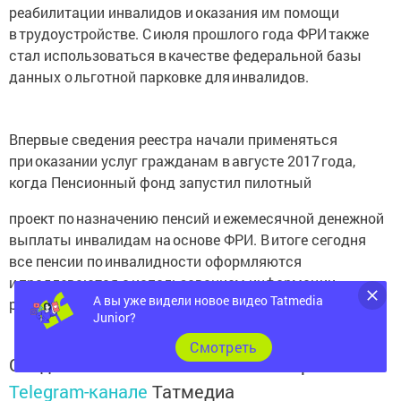
реабилитации инвалидов и оказания им помощи
в трудоустройстве. С июля прошлого года ФРИ также
стал использоваться в качестве федеральной базы
данных о льготной парковке для инвалидов.
Впервые сведения реестра начали применяться
при оказании услуг гражданам в августе 2017 года,
когда Пенсионный фонд запустил пилотный
проект по назначению пенсий и ежемесячной денежной
выплаты инвалидам на основе ФРИ. В итоге сегодня
все пенсии по инвалидности оформляются
и продлеваются с использованием информации
реестра.
А вы уже видели новое видео Tatmedia
Junior?
Cмотреть
Следите за самым важным и интересным в
Telegram-канале
Татмедиа