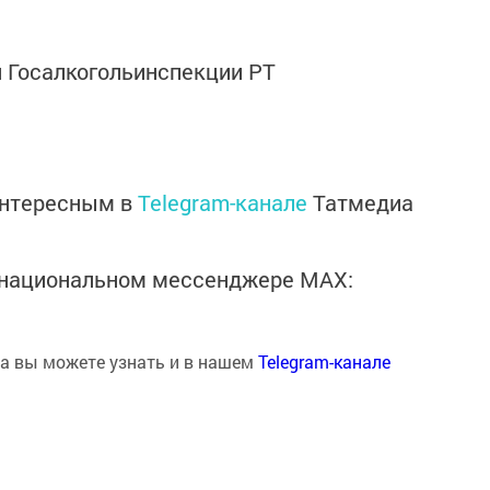
н Госалкогольинспекции РТ
интересным в
Telegram-канале
Татмедиа
в национальном мессенджере MАХ:
на вы можете узнать и в нашем
Telegram-канале