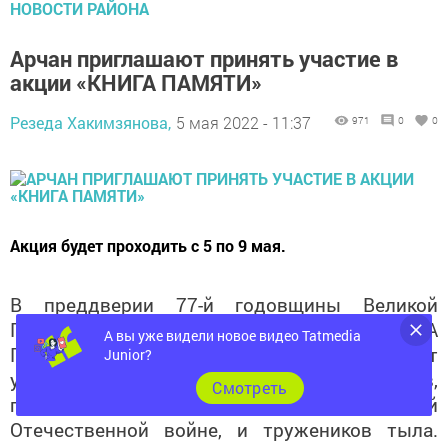
Арчан приглашают принять участие в
акции «КНИГА ПАМЯТИ»
Резеда Хакимзянова,
5 мая 2022 - 11:37
971
0
0
Акция будет проходить с 5 по 9 мая.
В преддверии 77-й годовщины Великой
Победы в Арске стартовала акция «КНИГА
ПАМЯТИ». Организаторы акции приглашают
А вы уже видели новое видео Tatmedia
Junior?
увековечить память своих предков – бойцов,
партизан, участвовавших в Великой
Cмотреть
Отечественной войне, и тружеников тыла.
Чтобы принять участие в акции, необходимо