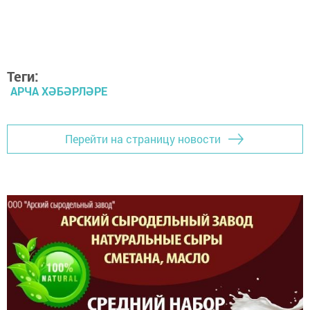
Теги:
АРЧА ХӘБӘРЛӘРЕ
Перейти на страницу новости