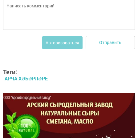
Отправить
Авторизоваться
Теги:
АРЧА ХӘБӘРЛӘРЕ