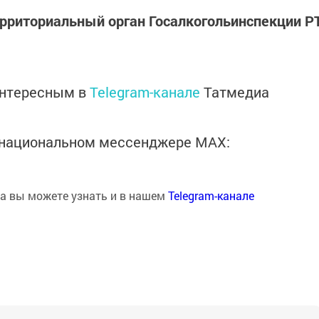
ерриториальный орган Госалкогольинспекции Р
интересным в
Telegram-канале
Татмедиа
в национальном мессенджере MАХ:
на вы можете узнать и в нашем
Telegram-канале