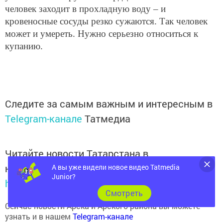
кровеносные сосуды резко сужаются. Так человек
может и умереть. Нужно серьезно относиться к
купанию.
Следите за самым важным и интересным в
Telegram-канале
Татмедиа
Читайте новости Татарстана в
национальном мессенджере MАХ:
А вы уже видели новое видео Tatmedia
https://max.ru/tatmedia
Junior?
Cмотреть
Сейчас новости Арска и Арского района вы можете
узнать и в нашем
Telegram-канале