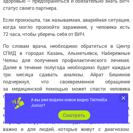
здоровью — предохраняться и обязательно знать ВИЧ-
статус своего партнера.
Если произошла, так называемая, аварийная ситуация,
когда могло произойти заражение, у человека есть
72 часа, чтобы уберечь себя от ВИЧ.
По словам врача, необходимо обратиться в Центр
СПИД в городах Казань, Альметьевск, Набережные
Челны для получения профилактического лечения.
Далее в течение полугода необходимо будет каждые
три месяца сдавать анализы. Айрат Бешимов
подчеркнул, что своевременное обращение
за медицинской помощью может спасти человека
от заражения.
А вы уже видели новое видео Tatmedia
Junior?
«Каждый год во Всемирный день борьбы со СПИДом,
мы привлекаем внимание общества к проблеме ВИЧ-
Cмотреть
инфекции. Вирус есть, он никуда не делся. Это очень
важно и для людей, которые живут с диагнозом.