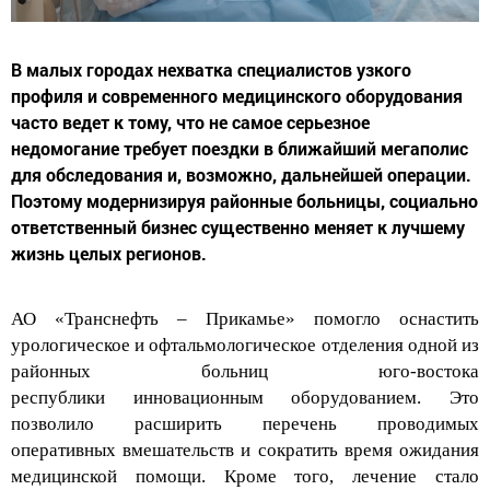
В малых городах нехватка специалистов узкого
профиля и современного медицинского оборудования
часто ведет к тому, что не самое серьезное
недомогание требует поездки в ближайший мегаполис
для обследования и, возможно, дальнейшей операции.
Поэтому модернизируя районные больницы, социально
ответственный бизнес существенно меняет к лучшему
жизнь целых регионов.
АО «Транснефть – Прикамье» помогло
осна
стить
урологическо
е
и офтальмологическо
е
отделения од
ной
из
районн
ых
больниц
юго-востока
республики
инновационным оборудованием. Это
позволило расширить
перечень проводимых
оперативных вмешательств
и сократить
время ожидания
медицинской помощи
. Кроме того, лечение стало
доступным
не только
альметьевцам
. У ж
ител
ей
юго-