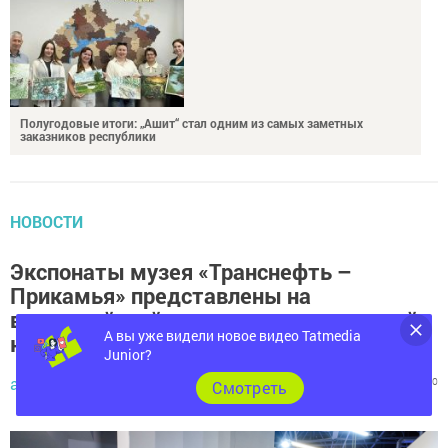
Полугодовые итоги: „Ашит“ стал одним из самых заметных
заказников республики
НОВОСТИ
Экспонаты музея «Транснефть –
Прикамья» представлены на
всероссийской выставке, посвященной
юбилею Сталинградской битвы
А вы уже видели новое видео Tatmedia
Junior?
автор,
7 февраля 2023 - 11:21
390
0
0
Cмотреть