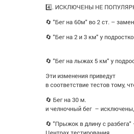
4️⃣. ИСКЛЮЧЕНЫ НЕ ПОПУЛЯР
🔄 "Бег на 60м" во 2 ст. – заме
🔄 "Бег на 2 и 3 км" у подростк
🔄 "Бег на лыжах 5 км" у подро
Эти изменения приведут
в соответствие тестов тому, ч
🔄 Бег на 30 м.
и челночный бег – исключены, 
🔄 "Прыжок в длину с разбега" 
Центрах тестирования.