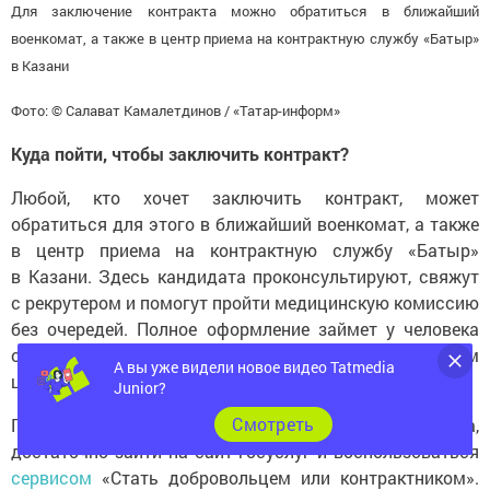
военкомат, а также в центр приема на контрактную службу «Батыр»
в Казани
Фото: © Салават Камалетдинов / «Татар-информ»
Куда пойти, чтобы заключить контракт?
Любой, кто хочет заключить контракт, может
обратиться для этого в ближайший военкомат, а также
в центр приема на контрактную службу «Батыр»
в Казани. Здесь кандидата проконсультируют, свяжут
с рекрутером и помогут пройти медицинскую комиссию
без очередей. Полное оформление займет у человека
около суток, на следующий день в распределительном
центре он сможет подписать контракт.
А вы уже видели новое видео Tatmedia
Junior?
Подать заявление можно не выходя из дома,
Cмотреть
достаточно зайти на сайт госуслуг и воспользоваться
сервисом
«Стать добровольцем или контрактником».
Кроме того, заявление можно оформить в личном