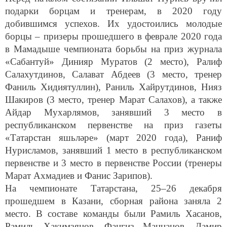
подарки борцам и тренерам, в 2020 году
добившимся успехов. Их удостоились молодые
борцы – призеры прошедшего в феврале 2020 года
в Мамадыше чемпионата борьбы на приз журнала
«Сабантуй» Динияр Муратов (2 место), Ралиф
Салахутдинов, Салават Абдеев (3 место, тренер
Фаниль Хидиятуллин), Раниль Хайрутдинов, Нияз
Шакиров (3 место, тренер Марат Салахов), а также
Айдар Мухарлямов, занявший 3 место в
республиканском первенстве на приз газеты
«Татарстан яшьләре» (март 2020 года), Раниф
Нурисламов, занявший 1 место в республиканском
первенстве и 3 место в первенстве России (тренеры
Марат Ахмадиев и Фанис Зарипов).
На чемпионате Татарстана, 25–26 декабря
прошедшем в Казани, сборная района заняла 2
место. В составе команды были Рамиль Хасанов,
Рамиль Хакимзянов, Фангиз Маннанов, Дамир