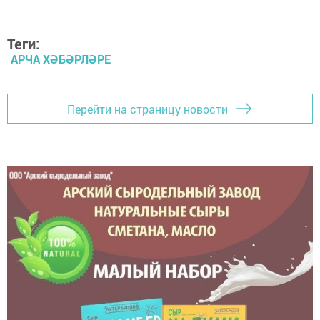
Теги:
АРЧА ХӘБӘРЛӘРЕ
Перейти на страницу новости