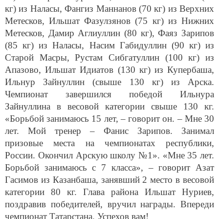
кг) из Наласы, Фангиз Маннанов (70 кг) из Верхних
Метесков, Ильшат Фазулзянов (75 кг) из Нижних
Метесков, Дамир Аглиуллин (80 кг), Фаяз Зарипов
(85 кг) из Наласы, Насим Габидуллин (90 кг) из
Старой Масры, Рустам Сибгатуллин (100 кг) из
Апазово, Ильшат Идиатов (130 кг) из Купербаша,
Ильнур Зайнуллин (свыше 130 кг) из Арска.
Чемпионат завершился победой Ильнура
Зайнуллина в весовой категории свыше 130 кг.
«Борьбой занимаюсь 15 лет, – говорит он. – Мне 30
лет. Мой тренер – Фанис Зарипов. Занимал
призовые места на чемпионатах республики,
России. Окончил Арскую школу №1». «Мне 35 лет.
Борьбой занимаюсь с 7 класса», – говорит Азат
Гасимов из Казанбаша, занявший 2 место в весовой
категории 80 кг. Глава района Ильшат Нуриев,
поздравив победителей, вручил награды. Впереди
чемпионат Татарстана. Успехов вам!