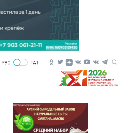
РУС
ТАТ