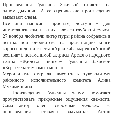
Произведения Гульсины Закиевой читаются на
одном дыхании. А ее сценические произведения
вызывают слезы.
Все они написаны простым, доступным для
читателя языком, и в них заложен глубокий смысл.
27 ноября любители литературы района собрались в
центральной библиотеке на презентацию книги
корреспондента газеты «Арча хәбәрләре» («Арский
вестник»), незаменимой актрисы Арского народного
театра «Җидегән чишмә» Гульсины Закиевой
«Керфегеңә тамармын мин...».
Мероприятие открыла заместитель руководителя
районного исполнительного комитета Алина
Мухаметшина.
– Произведения Гульсины ханум помогают
прочувствовать прекрасные ощущения свежести.
Сама автор очень скромный человек. Ее
произведения заставляют задуматься. Автор