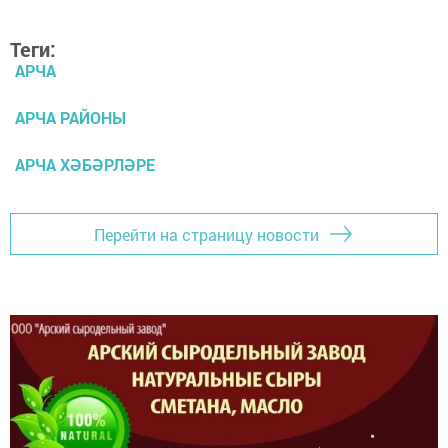
Теги:
АРЧА
АРЧА РАЙОНЫ
АРЧА ХӘБӘРЛӘРЕ
Перейти на страницу новости