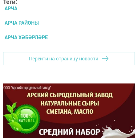
Теги:
АРЧА
АРЧА РАЙОНЫ
АРЧА ХӘБӘРЛӘРЕ
Перейти на страницу новости