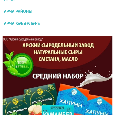
АРЧА РАЙОНЫ
АРЧА ХӘБӘРЛӘРЕ