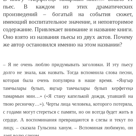
пьес. В каждом из этих драматических
произведений – богатый на события сюжет,
имеющий воспитательное значение, и неповторимое
содержание. Привлекает внимание и название книги.
Оно взято из названия пьесы из двух актов. Почему
же автор остановился именно на этом названии?
– Я не очень люблю придумывать заголовки. И эту пьесу
долго не знала, как назвать. Тогда вспомнила слова песни,
которая была очень популярна в наше время. «Я
ңгыр
тамчылары булып, яңгыр тамчылары булып керфегеңә
тамармын
мин…» («Я стану капелькой дождя, упавшей на
твою ресничку…»). Черты лица человека, которого потеряла,
с годами могут стереться с памяти, но он всегда будет жить в
сердце. А воспоминания превращаются в слезы и текут по
лицу, – сказала Гульсина ханум. – Вспоминая любимую, он
дает волю слезам.