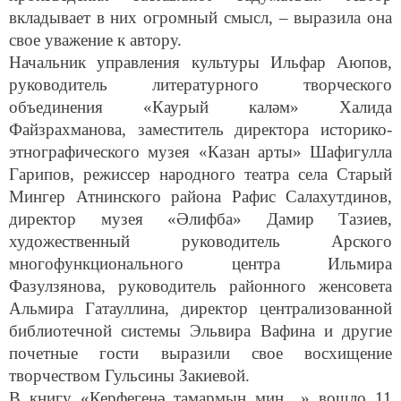
вкладывает в них огромный смысл, – выразила она
свое уважение к автору.
Начальник управления культуры Ильфар Аюпов,
руководитель литературного творческого
объединения «Каурый каләм» Халида
Файзрахманова, заместитель директора историко-
этнографического музея «Казан арты» Шафигулла
Гарипов, режиссер народного театра села Старый
Мингер Атнинского района Рафис Салахутдинов,
директор музея «Әлифба» Дамир Тазиев,
художественный руководитель Арского
многофункционального центра Ильмира
Фазулзянова, руководитель районного женсовета
Альмира Гатауллина, директор централизованной
библиотечной системы Эльвира Вафина и другие
почетные гости выразили свое восхищение
творчеством Гульсины Закиевой.
В книгу «Керфегеңә тамармын мин…» вошло 11