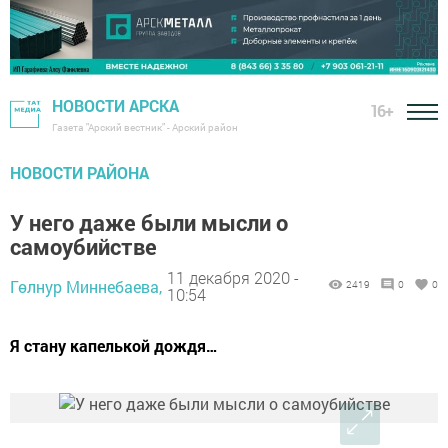
НОВОСТИ АРСКА
16+
Газета "Арский вестник" - Арский район
НОВОСТИ РАЙОНА
У него даже были мысли о
самоубийстве
11 декабря 2020 -
Гөлнур Миннебаева,
2419
0
0
10:54
Я стану капелькой дождя…