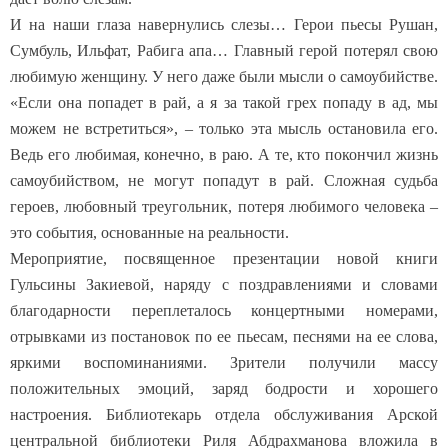
И на наши глаза навернулись слезы… Герои пьесы Рушан,
Сумбуль, Ильфат, Рабига апа… Главный герой потерял свою
любимую женщину. У него даже были мысли о самоубийстве.
«Если она попадет в рай, а я за такой грех попаду в ад, мы
можем не встретиться», – только эта мысль остановила его.
Ведь его любимая, конечно, в раю. А те, кто покончил жизнь
самоубийством, не могут попадут в рай. Сложная судьба
героев, любовный треугольник, потеря любимого человека –
это события, основанные на реальности.
Мероприятие, посвященное презентации новой книги
Гульсины Закиевой, наряду с поздравлениями и словами
благодарности переплеталось концертными номерами,
отрывками из постановок по ее пьесам, песнями на ее слова,
яркими воспоминаниями. Зрители получили массу
положительных эмоций, заряд бодрости и хорошего
настроения. Библиотекарь отдела обслуживания Арской
центральной библиотеки Риля Абдрахманова вложила в