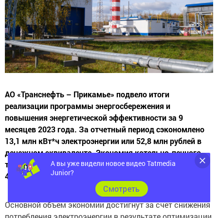
АО «Транснефть – Прикамье» подвело итоги
реализации программы энергосбережения и
повышения энергетической эффективности за 9
месяцев 2023 года. За отчетный период сэкономлено
13,1 млн кВт*ч электроэнергии или 52,8 млн рублей в
денежном эквиваленте. Экономия котельно-печного
топлива и тепловой энергии с начала года составила
А вы уже видели новое видео Tatmedia
Junior?
4,6 т.у.т. и 5,4 Гкал, соответственно.
Cмотреть
Основной объем экономии достигнут за счет снижения
потребления электроэнергии в результате оптимизации