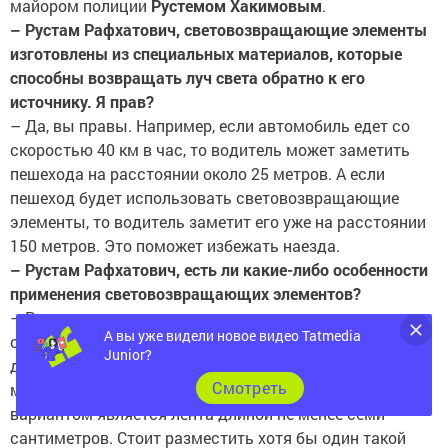
– Рустам Рафхатович, световозвращающие элементы
изготовлены из специальных материалов, которые
способны возвращать луч света обратно к его
источнику. Я прав?
– Да, вы правы. Например, если автомобиль едет со
скоростью 40 км в час, то водитель может заметить
пешехода на расстоянии около 25 метров. А если
пешеход будет использовать световозвращающие
элементы, то водитель заметит его уже на расстоянии
150 метров. Это поможет избежать наезда.
– Рустам Рафхатович, есть ли какие-либо особенности
применения световозвращающих элементов?
– Размещать световозвращающие элементы на
одежде рекомендуется на высоте от восьмидесяти см
А вы уже видели новое видео Tatmedia
до одного метра от земли. Лучше иметь на себе не
Junior?
менее четырех световозвращателей. Лучшим
Cмотреть
вариантом является лента длиной не менее семи
сантиметров. Стоит разместить хотя бы один такой
предмет на одежде. Остальные могут быть другой