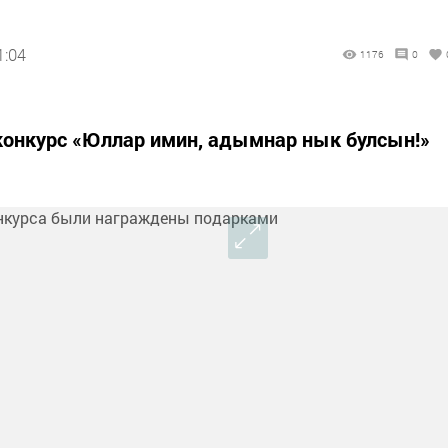
1:04
1176
0
конкурс «Юллар имин, адымнар нык булсын!»