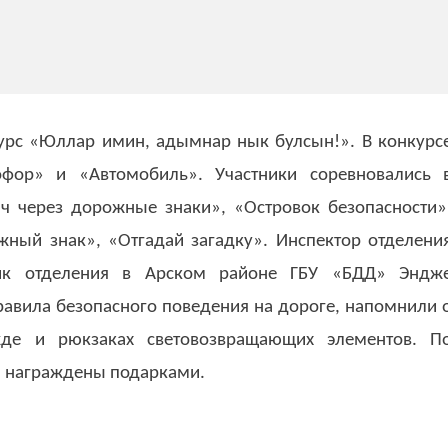
урс «Юллар имин, адымнар нык булсын!». В конкурс
фор» и «Автомобиль». Участники соревновались 
ч через дорожные знаки», «Островок безопасности»
жный знак», «Отгадай загадку». Инспектор отделени
ик отделения в Арском районе ГБУ «БДД» Эндж
равила безопасного поведения на дороге, напомнили 
де и рюкзаках световозвращающих элементов. П
и награждены подарками.