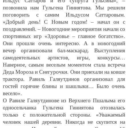
позвонила нам Гульгена Гиниятова. Мы решили
поговорить с самим Ильдусом Саттаровым.
«Добрый день! С Новым годом! – начал он с
поздравлений. – Новогодние мероприятия начали со
спортивных игр «Здоровье – главное богатство».
Они прошли очень интересно. А в новогодний
вечер организовали бал-маскарад. Выступления
самодеятельных артистов, игры, конкурсы…
Наверное, самым веселым моментом стала встреча
Деда Мороза и Снегурочки. Они приехали на ковше
трактора. Равиль Галяутдинов организовал для
гостей горячие блины и шашлыки… Было очень
весело».
О Равиле Галяутдинове из Верхнего Пшалыма его
односельчанка Гульгена Гиниятова отозвалась
только с положительной стороны. «Уважаемый
человек нашей деревни. Никогда не скупится на
подарки. Известный плотник. Сделал 16