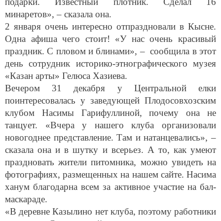
минаретов», – сказала она.
2 января очень интересно отпраздновали в Кысне.
Одна афиша чего стоит! «У нас очень красивый
праздник. С пловом и блинами», – сообщила в этот
день сотрудник историко-этнографического музея
«Казан арты» Гелюса Хазиева.
Вечером 31 декабря у Центральной елки
поинтересовалась у заведующей Плодосовхозским
клубом Насимы Гарифуллиной, почему она не
танцует. «Вчера у нашего клуба организовали
новогоднее представление. Там и натанцевались», –
сказала она и в шутку и всерьез. А то, как умеют
праздновать жители питомника, можно увидеть на
фотографиях, размещенных на нашем сайте. Насима
ханум благодарна всем за активное участие на бал-
маскараде.
«В деревне Казылино нет клуба, поэтому работники
культуры Старокырлайского сельского поселения