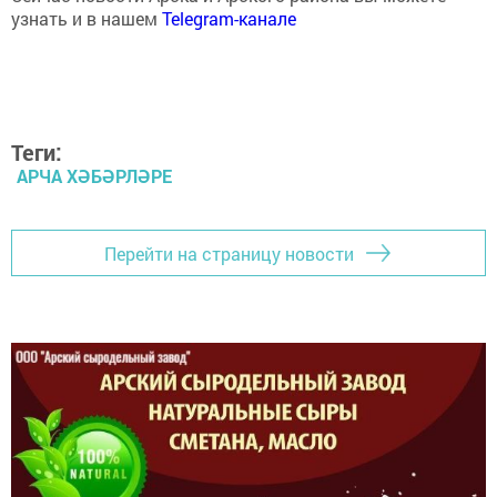
Теги:
АРЧА ХӘБӘРЛӘРЕ
Перейти на страницу новости