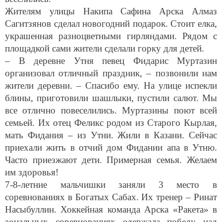
Жителям улицы Накипа Сафина Арска Алмаз
Сагитзянов сделал новогодний подарок. Стоит елка,
украшенная разноцветными гирляндами. Рядом с
площадкой сами жители сделали горку для детей.
– В деревне Утня певец Фидарис Муртазин
организовал отличный праздник, – позвонили нам
жители деревни. – Спасибо ему. На улице испекли
блины, приготовили шашлыки, пустили салют. Мы
все отлично повеселились. Муртазины поют всей
семьей. Их отец Феликс родом из Старого Кырлая,
мать Фидания – из Утни. Жили в Казани. Сейчас
приехали жить в отчий дом Фидании апа в Утню.
Часто приезжают дети. Примерная семья. Желаем
им здоровья!
7-8-летние мальчишки заняли 3 место в
соревнованиях в Богатых Сабах. Их тренер – Ринат
Насыбуллин. Хоккейная команда Арска «Ракета» в
зональных соревнованиях одержала победу над