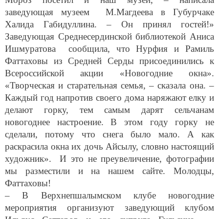
заведующая музеем М.Магдеева в Губурчаке
Халида Габидуллина. – Он принял гостей!»
Заведующая Среднесердинской библиотекой Аниса
Ишмуратова сообщила, что Нурфия и Рамиль
Фаттаховы из Средней Серды присоединились к
Всероссийской акции «Новогодние окна».
«Творческая и старательная семья, – сказала она. –
Каждый год напротив своего дома наряжают елку и
делают горку, тем самым дарят сельчанам
новогоднее настроение. В этом году горку не
сделали, потому что снега было мало. А как
раскрасила окна их дочь Айсылу, словно настоящий
художник». И это не преувеличение, фотографии
мы разместили и на нашем сайте. Молодцы,
Фаттаховы!
– В Верхнепшалымском клубе новогодние
мероприятия организуют заведующий клубом
Ильдус Саттаров и его супруга Гульсина», –