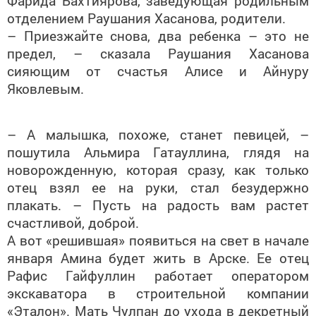
отделением Раушания Хасанова, родители.
– Приезжайте снова, два ребенка – это не
предел, – сказала Раушания Хасанова
сияющим от счастья Алисе и Айнуру
Яковлевым.
– А малышка, похоже, станет певицей, –
пошутила Альмира Гатауллина, глядя на
новорожденную, которая сразу, как только
отец взял ее на руки, стал безудержно
плакать. – Пусть на радость вам растет
счастливой, доброй.
А вот «решившая» появиться на свет в начале
января Амина будет жить в Арске. Ее отец
Рафис Гайфуллин работает оператором
экскаватора в строительной компании
«Эталон». Мать Чулпан до ухода в декретный
отпуск работала банковским работником. У