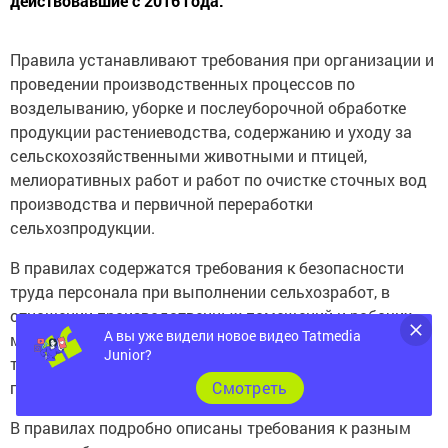
Правила устанавливают требования при организации и
проведении производственных процессов по
возделыванию, уборке и послеуборочной обработке
продукции растениеводства, содержанию и уходу за
сельскохозяйственными животными и птицей,
мелиоративных работ и работ по очистке сточных вод
производства и первичной переработки
сельхозпродукции.
В правилах содержатся требования к безопасности
труда персонала при выполнении сельхозработ, в
отношении производственных помещений и рабочих
мест, технологических процессов в АПК, а также
А вы уже видели новое видео Tatmedia
требования при перевозке сырья, материалов, готовых
Junior?
продуктов и отходов.
Cмотреть
В правилах подробно описаны требования к разным
видам работ и содержатся четкие инструкции, как