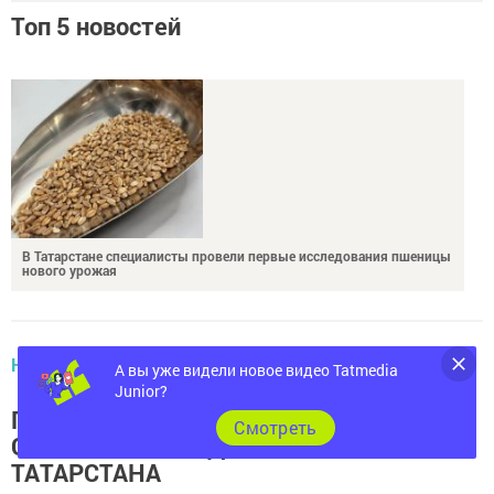
Топ 5 новостей
В Татарстане специалисты провели первые исследования пшеницы
нового урожая
НОВОСТИ
А вы уже видели новое видео Tatmedia
Junior?
ПОЯВИЛИСЬ ПОДРОБНОСТИ
СМЕРТЕЛЬНОГО ДТП НА ТРАССЕ
Cмотреть
ТАТАРСТАНА
2832
0
0