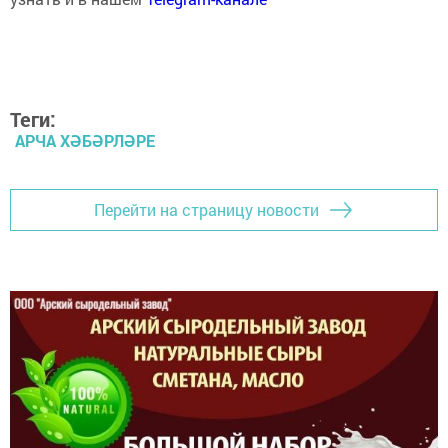
Теги:
АРЧА ХӘБӘРЛӘРЕ
Перейти на страницу новости