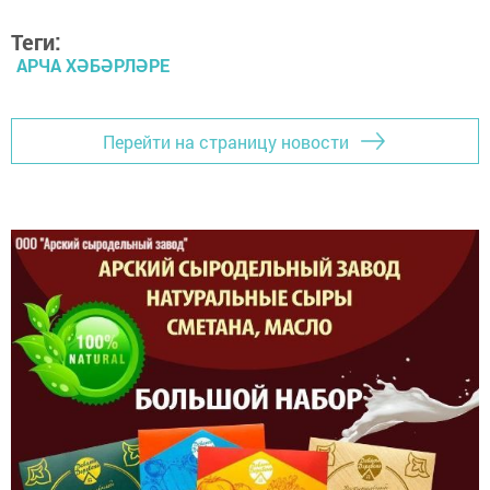
Теги:
АРЧА ХӘБӘРЛӘРЕ
Перейти на страницу новости