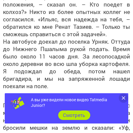
положения, – сказал он. – Кто поедет в
колхоз?» Никто из более опытных коллег не
согласился. «Ильяс, вся надежда на тебя, –
обратился ко мне Ренат Тазиев. – Только ты
сможешь справиться с этой задачей».
На автобусе доехал до поселка Урняк. Оттуда
до Нижнего Пшалыма рукой подать. Время
было около 11 часов дня. За лесопосадкой
около деревни во всю шла уборка картофеля.
Я подождал до обеда, потом нашел
бригадира, и мы на запряженной лошади
поехали на поле.
А вы уже видели новое видео Tatmedia
По дороге встретили троих мужчин, с
Junior?
мешками выходящих из полосы. Я пошел за
Cмотреть
ними. Когда дошли до своего огорода, они
бросили мешки на землю и сказали: «Уф,