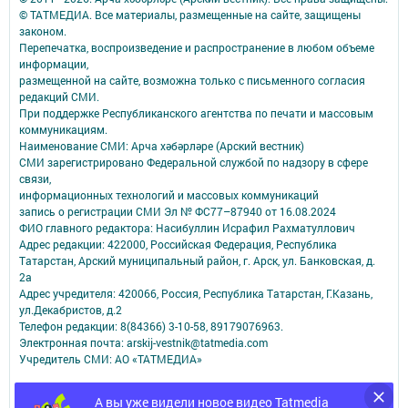
© ТАТМЕДИА. Все материалы, размещенные на сайте, защищены
законом.
Перепечатка, воспроизведение и распространение в любом объеме
информации,
размещенной на сайте, возможна только с письменного согласия
редакций СМИ.
При поддержке Республиканского агентства по печати и массовым
коммуникациям.
Наименование СМИ: Арча хәбәрләре (Арский вестник)
СМИ зарегистрировано Федеральной службой по надзору в сфере
связи,
информационных технологий и массовых коммуникаций
запись о регистрации СМИ Эл № ФС77–87940 от 16.08.2024
ФИО главного редактора: Насибуллин Исрафил Рахматуллович
Адрес редакции: 422000, Российская Федерация, Республика
Татарстан, Арский муниципальный район, г. Арск, ул. Банковская, д.
2а
Адрес учредителя: 420066, Россия, Республика Татарстан, Г.Казань,
ул.Декабристов, д.2
Телефон редакции: 8(84366) 3-10-58, 89179076963.
Электронная почта: arskij-vestnik@tatmedia.com
Учредитель СМИ: АО «ТАТМЕДИА»
Антикоррупционная политика
А вы уже видели новое видео Tatmedia
АО «ТАТМЕДИА» использует «cookie»
для персонализации сервисов и