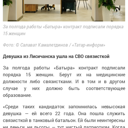
За полгода работы «Батыра» контракт подписали порядка
15 женщин
Фото: © Салават Камалетдинов / «Татар-информ»
Девушка из Лисичанска ушла на СВО связисткой
За полгода работы «Батыра» контракт подписали
порядка 15 женщин. Берут их на медицинские
должности либо связистками. И в том и в другом
случае у них должно быть соответствующее
образование.
«Среди таких кандидаток запомнилась невысокая
девушка — ей всего 22 года. Она пошла служить
связисткой в танковый батальон. Ей были неинтересны
ни деньги, ни льготы — тут чистый патриотизм. Когда