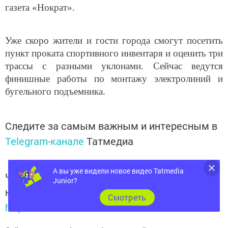
газета «Нократ».
Уже скоро жители и гости города смогут посетить
пункт проката спортивного инвентаря и оценить три
трассы с разными уклонами. Сейчас ведутся
финишные работы по монтажу электролиний и
бугельного подъемника.
Следите за самым важным и интересным в
Telegram-канале
Татмедиа
А вы уже видели новое видео Tatmedia
Читайте новости Татарстана в
Junior?
национальном мессенджере MАХ:
Cмотреть
https://max.ru/tatmedia