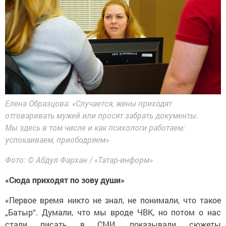
Елена Образцова: «Случается, жены приходят
отговаривать мужей или просят забрать документы.
Мы здесь в том числе и как психологи работаем:
успокаиваем, приободряем»
Фото: © Абдул Фархан / «Татар-информ»
«Сюда приходят по зову души»
«Первое время никто не знал, не понимали, что такое
„Батыр“. Думали, что мы вроде ЧВК, но потом о нас
стали писать в СМИ, показывали сюжеты