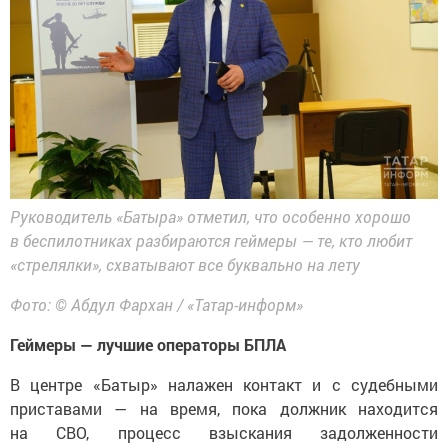
Руководитель «Батыра» отметил, что особенно хорошо
в беспилотниках разбираются геймеры — те, кто любит
«стрелялки», схватывают все буквально на лету
Фото: © Абдул Фархан / «Татар-информ»
Геймеры — лучшие операторы БПЛА
В центре «Батыр» налажен контакт и с судебными
приставами — на время, пока должник находится
на СВО, процесс взыскания задолженности