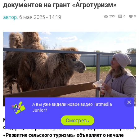
документов на грант «Агротуризм»
автор,
6 мая 2025 - 14:19
255
0
0
А вы уже видели новое видео Tatmedia
Junior?
Министерство сельского хозяйства Российской
Cмотреть
Федерации в рамках реализации федерального проекта
«Развитие сельского туризма» объявляет о начале
приема заявок для проведения конкурсного отбора