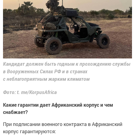
Кандидат должен быть годным к прохождению службы
в Вооруженных Силах РФ и в странах
с неблагоприятным жарким климатом
Фото: t. me/KorpusAfrica
Какие гарантии дает Африканский корпус и чем
снабжает?
При подписании военного контракта в Африканский
корпус гарантируются: