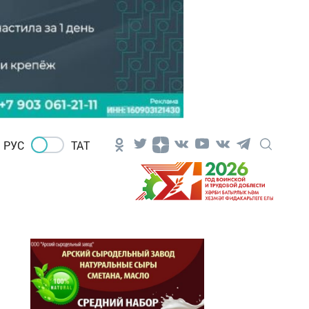
РУС
ТАТ