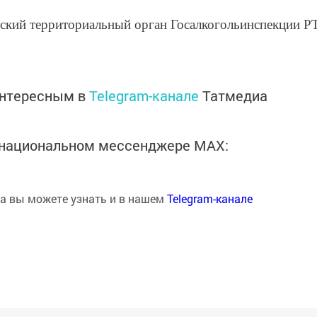
ский территориальный орган Госалкогольинспекции Р
интересным в
Telegram-канале
Татмедиа
в национальном мессенджере MАХ:
на вы можете узнать и в нашем
Telegram-канале