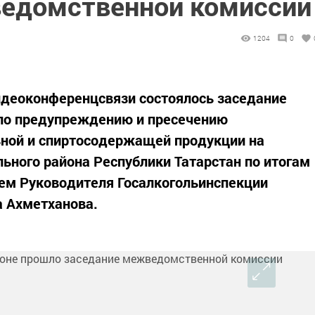
едомственной комиссии
1204
0
идеоконференцсвязи состоялось заседание
по предупреждению и пресечению
ьной и спиртосодержащей продукции на
ьного района Республики Татарстан по итогам
тием Руководителя Госалкогольинспекции
а Ахметханова.