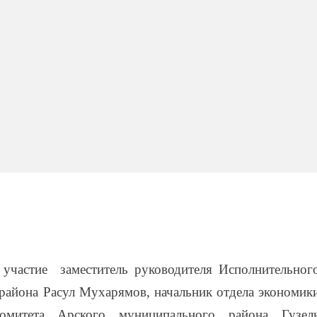
 участие заместитель руководителя Исполнительног
района Расул Мухарямов, начальник отдела экономик
омитета Арского муниципального района Гузел