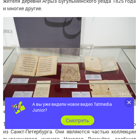
и многие другие.
А вы уже видели новое видео Tatmedia
Фото: © Салават Камалетдинов / «Татар-информ»
Junior?
Также большое количество экспонатов было привезено
Cмотреть
из Санкт-Петербурга. Они являются частью коллекции
выдающегося ученого Николая Лихачёва, сообщил