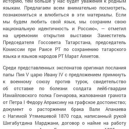
языкам. Предлагаем всем внимательно посмотреть,
познакомиться и влюбиться в эти материалы. Если
мы будем любить свой язык, мы сохраним свою
национальную идентичность и Россию», — отметил
на церемонии открытия выставки Заместитель
Председателя Госсовета Татарстана, председатель
Комиссии при Раисе РТ по сохранению татарского
языка и языков народов РТ Марат Ахметов.
Среди представленных экспонатов оригинал послания
папы Пия V царю Ивану IV с предложением примкнуть
к военному союзу против турок, свидетельство
об отставке по болезни солдата лейб-гвардии
Измайловского полка Гончарова, жалованная грамота
от Петра I Федору Апраксину на графское достоинство;
документ о расторжении брака Вали Апанаева
с Нагимой Утямешевой 1870 года, написанный рукой
Шигабутдина Марджани, договор о найме на работу
жителя деревни Агрыз Бугульминского уезда 1825 года