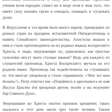
учения всем народам; сошел же в виде огня в знак того, что
имеет силу опалять грехи и очищать, освящать и согревать
души.
В Иерусалиме в это время было много евреев, пришедших из
разных стран на праздник ветхозаветной Пятидесятницы в
память Синайского законодательства. Апостолы вышли к
ним и стали проповедовать на их родных языках воскресшего
Христа, и люди, окружающие их, удивлялись: как простые
галилеяне могут знать столько языков? Ведь для каждого из
слушателей проповедь Христа Воскресшего звучала на его
родном языке. Проповедь так подействовала на слушавших
ее, что многие уверовали и стали спрашивать:
«Что же нам
делать?»
. Петр ответил им:
«Покайтесь и креститесь во имя
Иисуса Христа для прощения грехов, тогда и вы получите
дар Святого Духа»
.
Уверовавшие во Христа охотно приняли крещение, таких
оказалось в этот день около трех тысяч человек. Таким