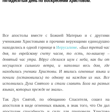
пятидесятый день по Воскресении Христовом.
Все апостолы вместе с Божией Матерью и с другими
учениками Христовыми и прочими верующими единодушно
находились в одной горнице в
Иерусалиме
.
«Был третий час
дня, по еврейскому счету часов, то есть, по-нашему –
девятый час утра. Вдруг сделался шум с неба, как бы от
несущегося сильного ветра, и наполнил весь дом, где
находились ученики Христовы. И явились огненные языки и
почили (остановились) по одному на каждом из них. Все
исполнились Духа Святого и стали славить Бога на разных
языках, которых прежде не знали»
.
Так Дух Святой, по обещанию Спасителя, сошел на
апостолов в виде огненных языков, в знак того, что Он дал
апостолам способность и силу для проповеди Христова