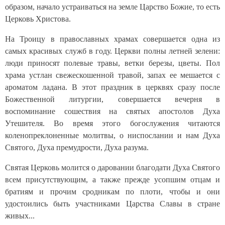
образом, начало устраиваться на земле Царство Божие, то есть
Церковь Христова.
На Троицу в православных храмах совершается одна из
самых красивых служб в году. Церкви полны летней зелени:
люди приносят полевые травы, ветки березы, цветы. Пол
храма устлан свежескошенной травой, запах ее мешается с
ароматом ладана. В этот праздник в церквях сразу после
Божественной литургии, совершается вечерня в
воспоминание сошествия на святых апостолов Духа
Утешителя. Во время этого богослужения читаются
коленопреклоненные молитвы, о ниспослании и нам Духа
Святого, Духа премудрости, Духа разума.
Святая Церковь молится о даровании благодати Духа Святого
всем присутствующим, а также прежде усопшим отцам и
братиям и прочим сродникам по плоти, чтобы и они
удостоились быть участниками Царства Славы в стране
живых...