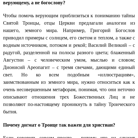
верующему, а не богослову?
Чтобы помочь верующим приблизиться к пониманию тайны
Святой Троицы, отцы Церкви предлагали аналогии из
нашего, земного мира. Например, Григорий Богослов
приводил примеры с солнцем, его светом и теплом, а также с
водным источником, потоком и рекой; Василий Великий – с
радугой, разделенной на полосы разного цвета; блаженный
Августин – с человеческим умом, мыслью и словом;
Дионисий Ареопагит – с тремя свечами, дающими единый
свет. Но ко всем подобным «иллюстрациям»,
заимствованным из земного мира, нужно относиться как к
очень несовершенным метафорам, понимая, что они неточно
описывают отношения трех Божественных Лиц и не
позволяют по-настоящему проникнуть в тайну Троического
бытия.
Почему догмат о Троице так важен для христиан?
Если говорить совсем просто – потому, что он служит