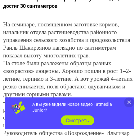
достиг 30 сантиметров
На семинаре, посвященном заготовке кормов,
начальник отдела растениеводства районного
управления сельского хозяйства и продовольствия
Раиль Шакирзянов наглядно по сантиметрам
показал высоту многолетних трав.
На столе были разложены образцы разных
«возрастов» люцерны. Хорошо пошли в рост 1–2-
летние, терпимо и 3-летние. А вот урожай 4-летних
резко снижается, поля обрастают одуванчиком и
другими сорными травами.
– В кормах, заготовленных в период бутонизации
А вы уже видели новое видео Tatmedia
растений, содержится 24,92 процента белков, –
Junior?
сказал специалист. – А в заготовленных в период
Cмотреть
цветения – всего 18 процентов.
Руководитель общества «Возрождение» Ильгизар