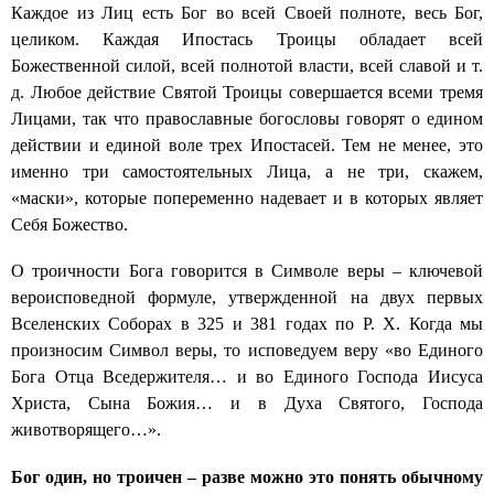
Каждое из Лиц есть Бог во всей Своей полноте, весь Бог,
целиком. Каждая Ипостась Троицы обладает всей
Божественной силой, всей полнотой власти, всей славой и т.
д. Любое действие Святой Троицы совершается всеми тремя
Лицами, так что православные богословы говорят о едином
действии и единой воле трех Ипостасей. Тем не менее, это
именно три самостоятельных Лица, а не три, скажем,
«маски», которые попеременно надевает и в которых являет
Себя Божество.
О троичности Бога говорится в Символе веры – ключевой
вероисповедной формуле, утвержденной на двух первых
Вселенских Соборах в 325 и 381 годах по Р. Х. Когда мы
произносим Символ веры, то исповедуем веру «во Единого
Бога Отца Вседержителя… и во Единого Господа Иисуса
Христа, Сына Божия… и в Духа Святого, Господа
животворящего…».
Бог один, но троичен – разве можно это понять обычному